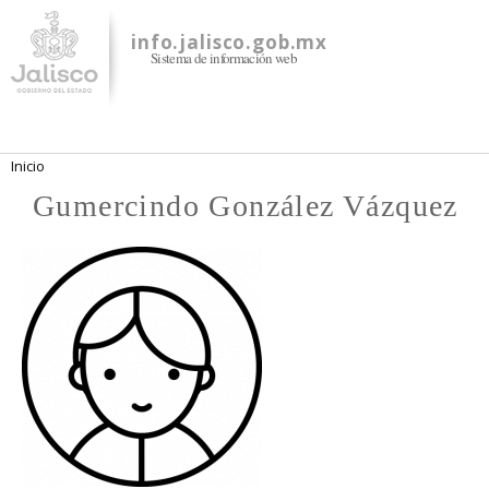
Pasar al
contenido
info.jalisco.gob.mx
Sistema de información web
principal
Se encuentra usted aquí
Inicio
Gumercindo González Vázquez