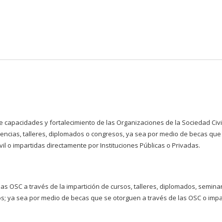
Pasar al
contenido
principal
de capacidades y fortalecimiento de las Organizaciones de la Sociedad Civi
rencias, talleres, diplomados o congresos, ya sea por medio de becas que
il o impartidas directamente por Instituciones Públicas o Privadas.
las OSC a través de la impartición de cursos, talleres, diplomados, seminar
os; ya sea por medio de becas que se otorguen a través de las OSC o impa