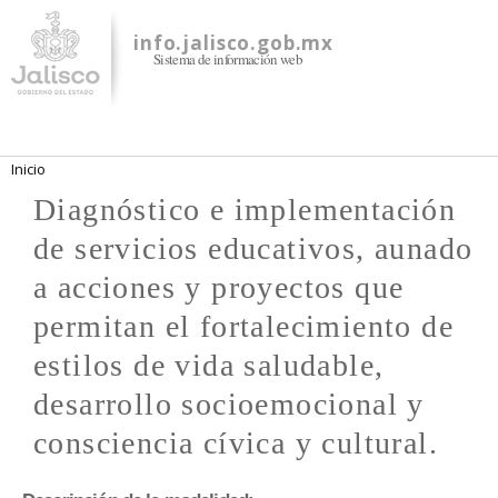
Pasar al
contenido
info.jalisco.gob.mx
Sistema de información web
principal
Se encuentra usted aquí
Inicio
Diagnóstico e implementación
de servicios educativos, aunado
a acciones y proyectos que
permitan el fortalecimiento de
estilos de vida saludable,
desarrollo socioemocional y
consciencia cívica y cultural.