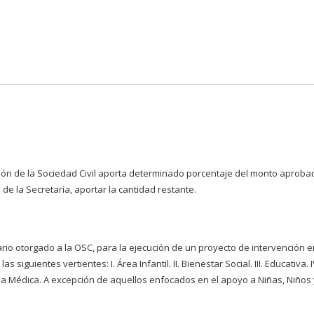
Pasar al
contenido
principal
ión de la Sociedad Civil aporta determinado porcentaje del monto aproba
de la Secretaría, aportar la cantidad restante.
io otorgado a la OSC, para la ejecución de un proyecto de intervención e
siguientes vertientes: I. Área Infantil. II. Bienestar Social. III. Educativa. I
Área Médica. A excepción de aquellos enfocados en el apoyo a Niñas, Niños 