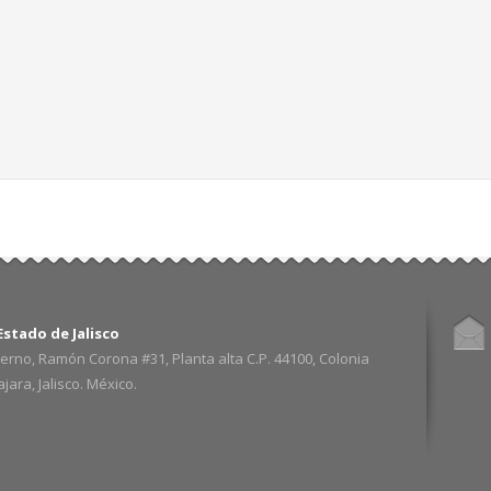
stado de Jalisco
erno, Ramón Corona #31, Planta alta C.P. 44100, Colonia
ara, Jalisco. México.