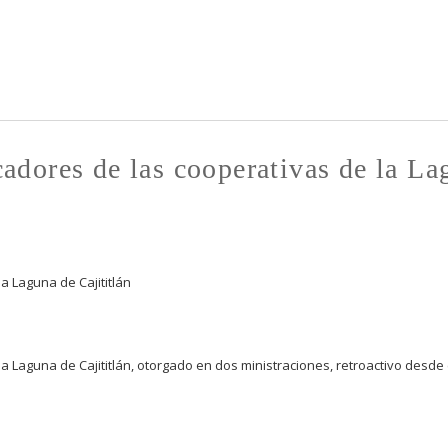
Pasar al
contenido
principal
dores de las cooperativas de la La
 Laguna de Cajititlán
Laguna de Cajititlán, otorgado en dos ministraciones, retroactivo desde 