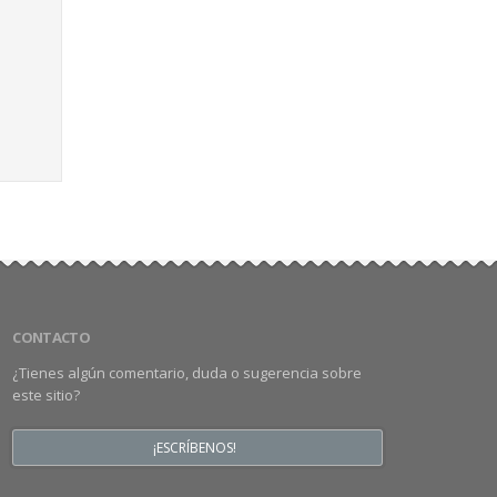
CONTACTO
¿Tienes algún comentario, duda o sugerencia sobre
este sitio?
¡ESCRÍBENOS!