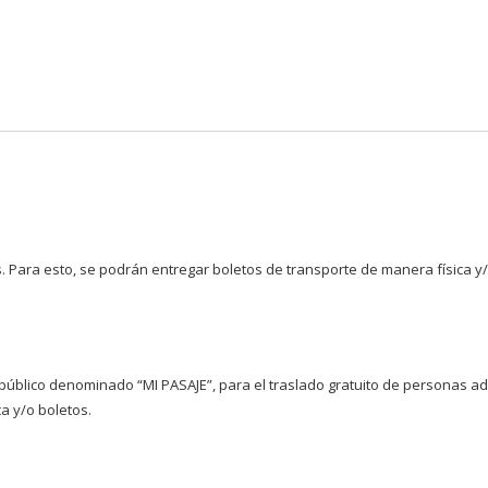
Pasar al
contenido
principal
s. Para esto, se podrán entregar boletos de transporte de manera física y/
público denominado “MI PASAJE”, para el traslado gratuito de personas ad
a y/o boletos.