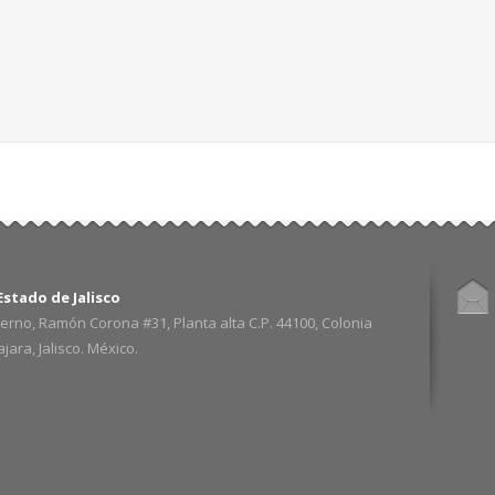
stado de Jalisco
erno, Ramón Corona #31, Planta alta C.P. 44100, Colonia
ara, Jalisco. México.