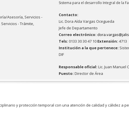
Sistema para el desarrollo Integral de la Fa
Contacto:
oría/Asesoría,
Servicios -
Lic. Dora Aída Vargas Ocegueda
,
Servicios - Trámite,
Jefe de Departamento
Correo electrónico:
dora.vargas@jali
Tels:
0133 30 30 47 10
Extensión:
4713
Institución a la que pertenece:
Sistem
DIF
Responsable oficial:
Lic. Juan Manuel
Puesto:
Director de Área
ciplinario y protección temporal con una atención de calidad y cálidez a pe