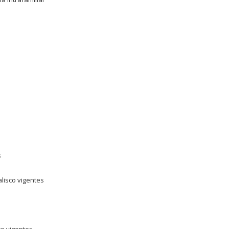
s
lisco vigentes
co vigentes