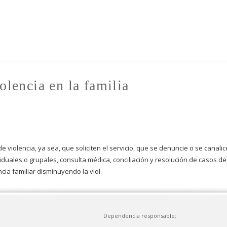
Pasar al
contenido
principal
olencia en la familia
violencia, ya sea, que soliciten el servicio, que se denuncie o se canalice
ividuales o grupales, consulta médica, conciliación y resolución de casos 
ia familiar disminuyendo la viol
Dependencia responsable: