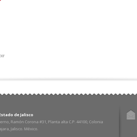
 DIF
stado de Jalisco
erno, Ramón Corona #31, Planta alta C.P. 44100, Colonia
ara, Jalisco. México.