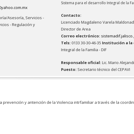
Sistema para el desarrollo Integral de la Fa
%40yahoo.com.mx
Contacto:
oría/Asesoría,
Servicios -
Licenciado Magdaleno Varela Maldona
icios - Regulación y
Director de Area
Correo electrónico:
sistemadif.jalisco
Tels:
0133 30-30-46-35
Institución a l
Integral de la Familia - DIF
Responsable oficial:
Lic. Mario Alejan
Puesto:
Secretario técnico del CEPAVI
la prevención y antención de la Violencia intrfamiliar a través de la coordin