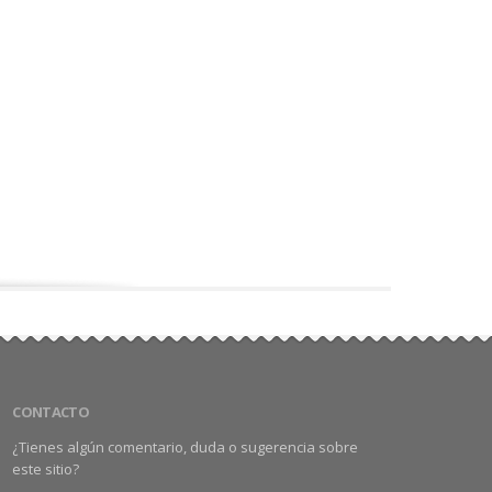
CONTACTO
¿Tienes algún comentario, duda o sugerencia sobre
este sitio?