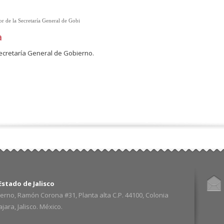
ior de la Secretaría General de Gobi
a
ecretaría General de Gobierno.
stado de Jalisco
erno, Ramón Corona #31, Planta alta C.P. 44100, Colonia
ara, Jalisco. México.