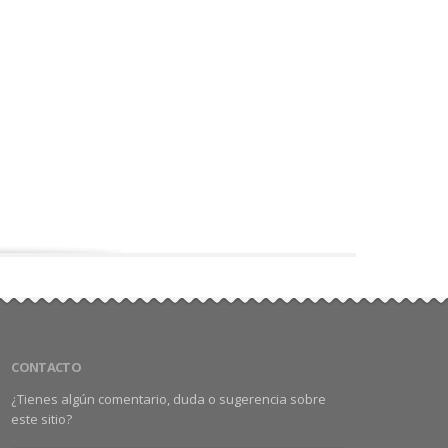
CONTACTO
¿Tienes algún comentario, duda o sugerencia sobre
este sitio?