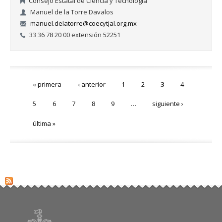
Consejo Estatal de Ciencia y Tecnología
Manuel de la Torre Davalos
manuel.delatorre@coecytjal.org.mx
33 36 78 20 00 extensión 52251
Páginas
« primera
‹ anterior
1
2
3
4
5
6
7
8
9
…
siguiente ›
última »