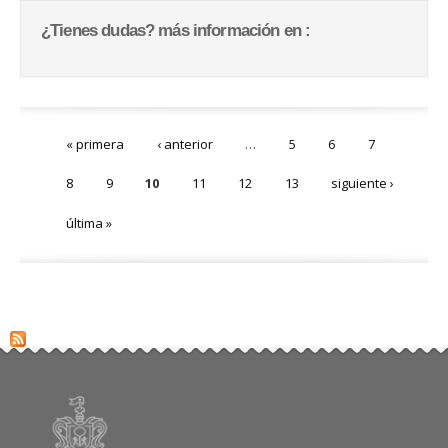
¿Tienes dudas? más información en :
Páginas
« primera
‹ anterior
…
5
6
7
8
9
10
11
12
13
siguiente ›
última »