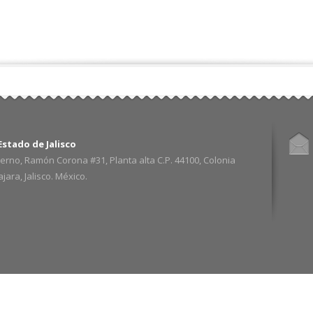
stado de Jalisco
erno, Ramón Corona #31, Planta alta C.P. 44100, Colonia
ara, Jalisco. México.