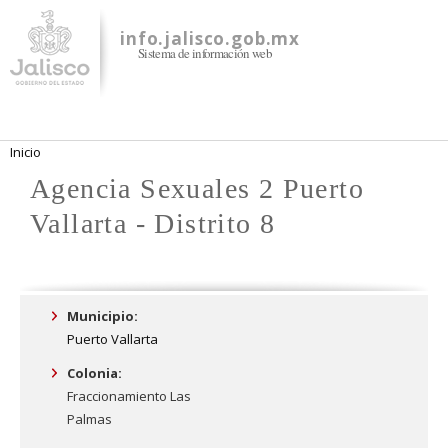
Pasar al
contenido
info.jalisco.gob.mx
Sistema de información web
principal
Se encuentra usted aquí
Inicio
Agencia Sexuales 2 Puerto
Vallarta - Distrito 8
Municipio:
Puerto Vallarta
Colonia:
Fraccionamiento Las
Palmas