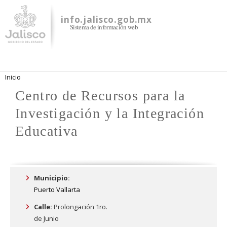
Pasar al
contenido
info.jalisco.gob.mx
Sistema de información web
principal
Se encuentra usted aquí
Inicio
Centro de Recursos para la
Investigación y la Integración
Educativa
Municipio:
Puerto Vallarta
Calle:
Prolongación 1ro.
de Junio