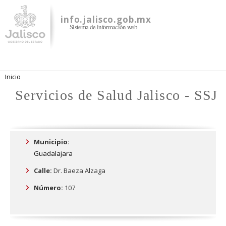
Pasar al
contenido
info.jalisco.gob.mx
Sistema de información web
principal
Se encuentra usted aquí
Inicio
Servicios de Salud Jalisco - SSJ
Municipio:
Guadalajara
Calle:
Dr. Baeza Alzaga
Número:
107