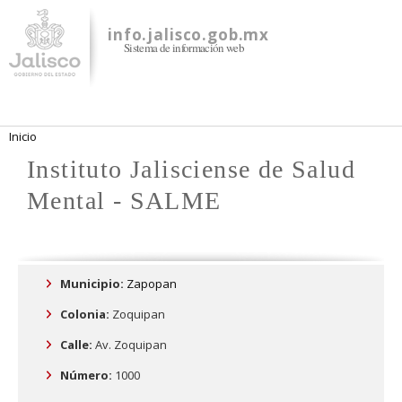
Pasar al
contenido
info.jalisco.gob.mx
Sistema de información web
principal
Se encuentra usted aquí
Inicio
Instituto Jalisciense de Salud
Mental - SALME
Municipio:
Zapopan
Colonia:
Zoquipan
Calle:
Av. Zoquipan
Número:
1000