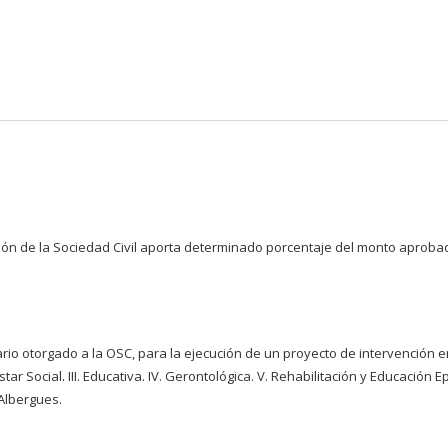
Pasar al
contenido
principal
ión de la Sociedad Civil aporta determinado porcentaje del monto aprobad
o otorgado a la OSC, para la ejecución de un proyecto de intervención en
enestar Social. III. Educativa. IV. Gerontológica. V. Rehabilitación y Educaci
 Albergues.