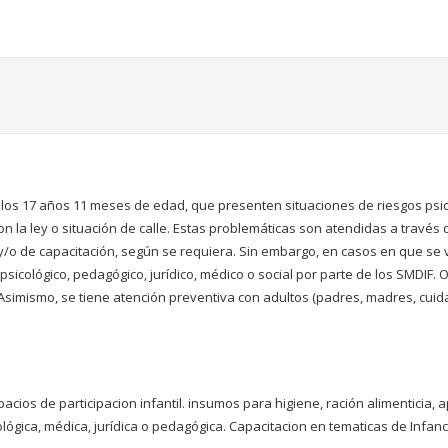
 y los 17 años 11 meses de edad, que presenten situaciones de riesgos psi
on la ley o situación de calle. Estas problemáticas son atendidas a través
y/o de capacitación, según se requiera. Sin embargo, en casos en que se v
icológico, pedagógico, jurídico, médico o social por parte de los SMDIF. 
Asimismo, se tiene atención preventiva con adultos (padres, madres, cuida
ios de participacion infantil. insumos para higiene, ración alimenticia, ap
ológica, médica, jurídica o pedagógica. Capacitacion en tematicas de Infanc