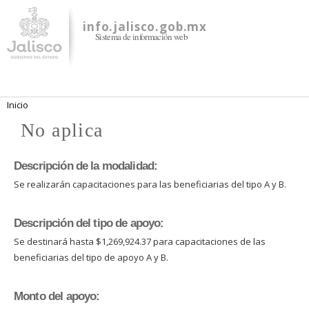
Pasar al
contenido
info.jalisco.gob.mx
Sistema de información web
principal
Se encuentra usted aquí
Inicio
No aplica
Descripción de la modalidad:
Se realizarán capacitaciones para las beneficiarias del tipo A y B.
Descripción del tipo de apoyo:
Se destinará hasta $1,269,924.37 para capacitaciones de las
beneficiarias del tipo de apoyo A y B.
Monto del apoyo: