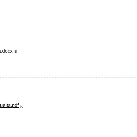
a.docx
[1]
elta.pdf
[2]