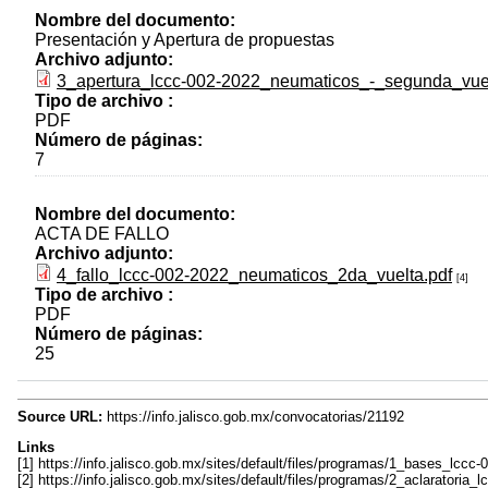
Nombre del documento:
Presentación y Apertura de propuestas
Archivo adjunto:
3_apertura_lccc-002-2022_neumaticos_-_segunda_vuel
Tipo de archivo :
PDF
Número de páginas:
7
Nombre del documento:
ACTA DE FALLO
Archivo adjunto:
4_fallo_lccc-002-2022_neumaticos_2da_vuelta.pdf
[4]
Tipo de archivo :
PDF
Número de páginas:
25
Source URL:
https://info.jalisco.gob.mx/convocatorias/21192
Links
[1] https://info.jalisco.gob.mx/sites/default/files/programas/1_bases_lc
[2] https://info.jalisco.gob.mx/sites/default/files/programas/2_aclarator