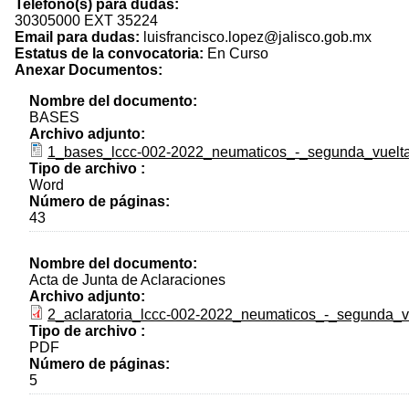
Teléfono(s) para dudas:
30305000 EXT 35224
Email para dudas:
luisfrancisco.lopez@jalisco.gob.mx
Estatus de la convocatoria:
En Curso
Anexar Documentos:
Nombre del documento:
BASES
Archivo adjunto:
1_bases_lccc-002-2022_neumaticos_-_segunda_vuelt
Tipo de archivo :
Word
Número de páginas:
43
Nombre del documento:
Acta de Junta de Aclaraciones
Archivo adjunto:
2_aclaratoria_lccc-002-2022_neumaticos_-_segunda_vu
Tipo de archivo :
PDF
Número de páginas:
5