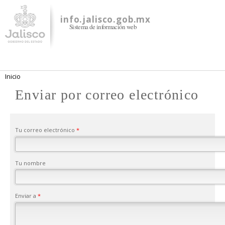
Pasar al
contenido
info.jalisco.gob.mx
Sistema de información web
principal
Se encuentra usted aquí
Inicio
Enviar por correo electrónico
Tu correo electrónico
*
Tu nombre
Enviar a
*