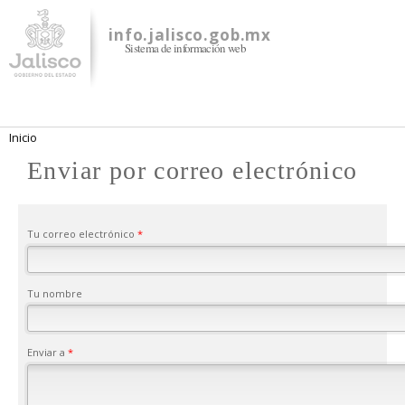
Pasar al
contenido
info.jalisco.gob.mx
Sistema de información web
principal
Se encuentra usted aquí
Inicio
Enviar por correo electrónico
Tu correo electrónico
*
Tu nombre
Enviar a
*