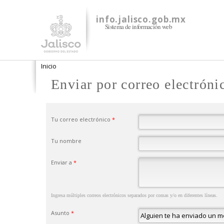
info.jalisco.gob.mx
Sistema de información web
Se encuentra usted aquí
Inicio
Enviar por correo electróni
Tu correo electrónico
*
Tu nombre
Enviar a
*
Ingresa múltiples correos electrónicos separados por comas y/o en diferentes líneas.
Asunto
*