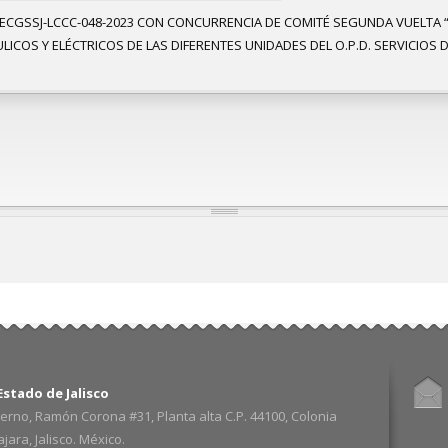
 SECGSSJ-LCCC-048-2023 CON CONCURRENCIA DE COMITÉ SEGUNDA VUELTA 
COS Y ELÉCTRICOS DE LAS DIFERENTES UNIDADES DEL O.P.D. SERVICIOS 
stado de Jalisco
erno, Ramón Corona #31, Planta alta C.P. 44100, Colonia
ara, Jalisco. México.