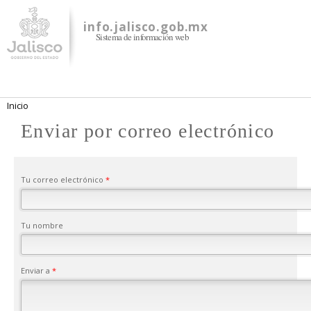
Pasar al
contenido
info.jalisco.gob.mx
Sistema de información web
principal
Se encuentra usted aquí
Inicio
Enviar por correo electrónico
Tu correo electrónico
*
Tu nombre
Enviar a
*