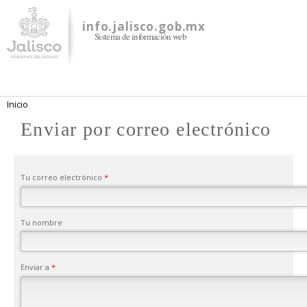
Pasar al
contenido
info.jalisco.gob.mx
Sistema de información web
principal
Se encuentra usted aquí
Inicio
Enviar por correo electrónico
Tu correo electrónico
*
Tu nombre
Enviar a
*