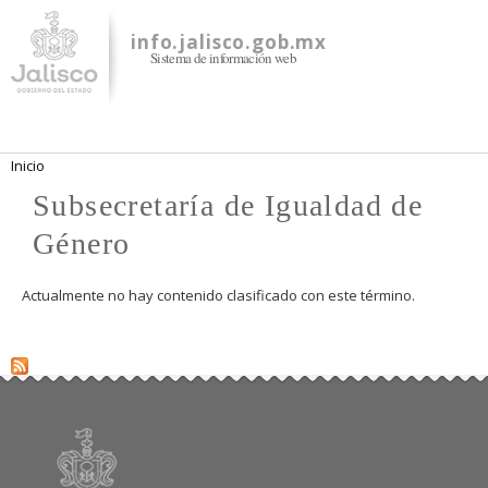
Pasar al
contenido
info.jalisco.gob.mx
Sistema de información web
principal
Se encuentra usted aquí
Inicio
Subsecretaría de Igualdad de
Género
Actualmente no hay contenido clasificado con este término.