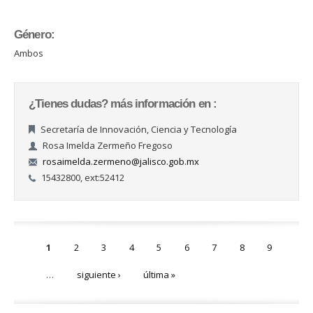
Género:
Ambos
¿Tienes dudas? más información en :
Secretaría de Innovación, Ciencia y Tecnología
Rosa Imelda Zermeño Fregoso
rosaimelda.zermeno@jalisco.gob.mx
15432800, ext:52412
Páginas
1
2
3
4
5
6
7
8
9
…
siguiente ›
última »