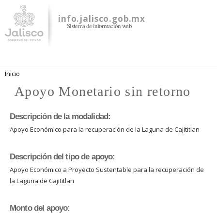
Pasar al
contenido
info.jalisco.gob.mx
Sistema de información web
principal
Se encuentra usted aquí
Inicio
Apoyo Monetario sin retorno
Descripción de la modalidad:
Apoyo Económico para la recuperación de la Laguna de Cajititlan
Descripción del tipo de apoyo:
Apoyo Económico a Proyecto Sustentable para la recuperación de
la Laguna de Cajititlan
Monto del apoyo: