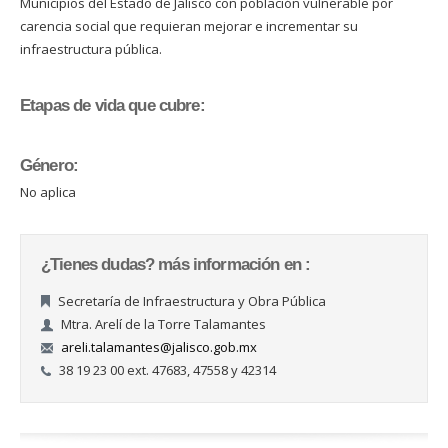
Municipios del Estado de Jalisco con población vulnerable por
carencia social que requieran mejorar e incrementar su
infraestructura pública.
Etapas de vida que cubre:
Género:
No aplica
¿Tienes dudas? más información en :
Secretaría de Infraestructura y Obra Pública
Mtra. Arelí de la Torre Talamantes
areli.talamantes@jalisco.gob.mx
38 19 23 00 ext. 47683, 47558 y 42314
Páginas