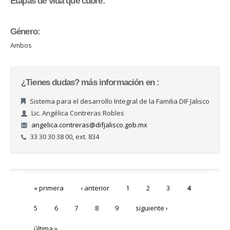
Etapas de vida que cubre:
Género:
Ambos
¿Tienes dudas? más información en :
Sistema para el desarrollo Integral de la Familia DIF Jalisco
Lic. Angélica Contreras Robles
angelica.contreras@difjalisco.gob.mx
33 30 30 38 00, ext. 834
Páginas
« primera
‹ anterior
1
2
3
4
5
6
7
8
9
siguiente ›
última »