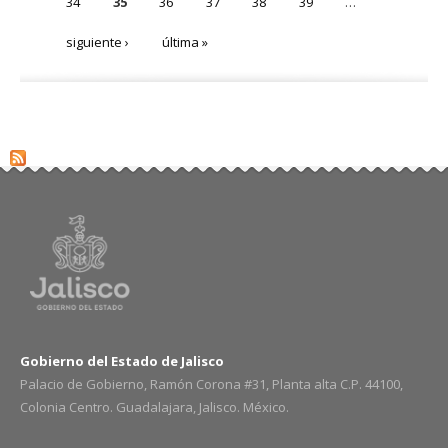
34
35
36
37
38
39
…
siguiente ›
última »
Gobierno del Estado de Jalisco
Palacio de Gobierno, Ramón Corona #31, Planta alta C.P. 44100,
Colonia Centro. Guadalajara, Jalisco. México.