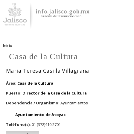
Pasar al
contenido
info.jalisco.gob.mx
Sistema de información web
principal
Se encuentra usted aquí
Inicio
Casa de la Cultura
Maria Teresa Casilla Villagrana
Área:
Casa de la Cultura
Puesto:
Director de la Casa de la Cultura
Dependencia / Organismo:
Ayuntamientos
Ayuntamiento de Atoyac
Teléfono(s):
01 (372)410 2701