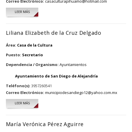
Correo Electrónico:
casaculturapihuamo@hotmail.com
LEER MÁS
SOBRE BEATRIZ AGULAR PÉREZ
Liliana Elizabeth de la Cruz Delgado
Área:
Casa de la Cultura
Puesto:
Secretario
Dependencia / Organismo:
Ayuntamientos
Ayuntamiento de San Diego de Alejandría
Teléfono(s):
3957260541
Correo Electrónico:
municipiodesandiego12@yahoo.com.mx
LEER MÁS
SOBRE LILIANA ELIZABETH DE LA CRUZ DELGADO
María Verónica Pérez Aguirre