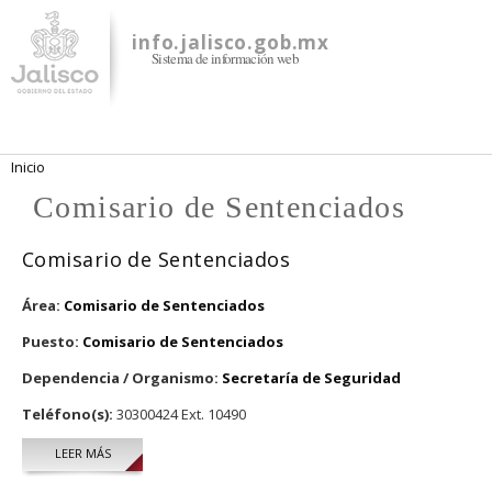
Pasar al
contenido
info.jalisco.gob.mx
Sistema de información web
principal
Se encuentra usted aquí
Inicio
Comisario de Sentenciados
Comisario de Sentenciados
Área:
Comisario de Sentenciados
Puesto:
Comisario de Sentenciados
Dependencia / Organismo:
Secretaría de Seguridad
Teléfono(s):
30300424 Ext. 10490
LEER MÁS
SOBRE COMISARIO DE SENTENCIADOS