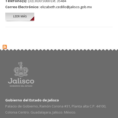
Teléfono(s):
(33) 3030 5000 Ext. 35484
Correo Electrónico:
elizabeth.cedillo@jalisco.gob.mx
LEER MÁS
SOBRE ELIZABETH MARISOL CEDILLO CAMARENA
Gobierno del Estado de Jalisco
Palacio de Gobierno, Ramón Corona #31, Planta alta C.P. 44100,
Colonia Centro. Guadalajara, Jalisco. México.