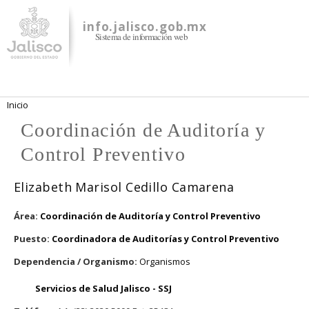
Pasar al
contenido
info.jalisco.gob.mx
Sistema de información web
principal
Se encuentra usted aquí
Inicio
Coordinación de Auditoría y
Control Preventivo
Elizabeth Marisol Cedillo Camarena
Área:
Coordinación de Auditoría y Control Preventivo
Puesto:
Coordinadora de Auditorías y Control Preventivo
Dependencia / Organismo:
Organismos
Servicios de Salud Jalisco - SSJ