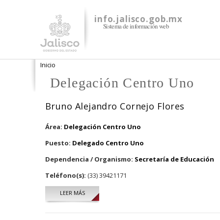
info.jalisco.gob.mx
Sistema de información web
Se encuentra usted aquí
Inicio
Delegación Centro Uno
Bruno Alejandro Cornejo Flores
Área:
Delegación Centro Uno
Puesto:
Delegado Centro Uno
Dependencia / Organismo:
Secretaría de Educación
Teléfono(s):
(33) 39421171
LEER MÁS
SOBRE BRUNO ALEJANDRO CORNEJO FLORES