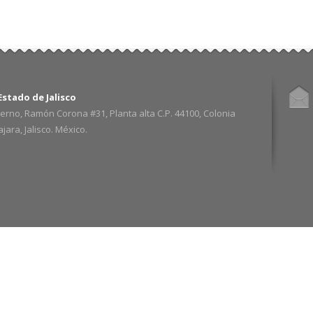
stado de Jalisco
erno, Ramón Corona #31, Planta alta C.P. 44100, Colonia
ara, Jalisco. México.