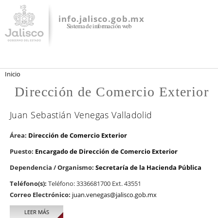
Pasar al
contenido
info.jalisco.gob.mx
Sistema de información web
principal
Se encuentra usted aquí
Inicio
Dirección de Comercio Exterior
Juan Sebastián Venegas Valladolid
Área:
Dirección de Comercio Exterior
Puesto:
Encargado de Dirección de Comercio Exterior
Dependencia / Organismo:
Secretaría de la Hacienda Pública
Teléfono(s):
Teléfono: 3336681700 Ext. 43551
Correo Electrónico:
juan.venegas@jalisco.gob.mx
LEER MÁS
SOBRE JUAN SEBASTIÁN VENEGAS VALLADOLID