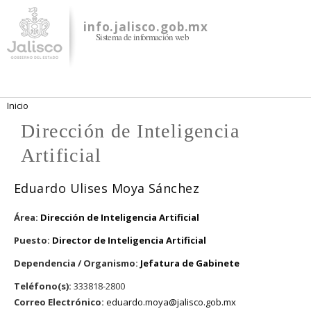
Pasar al
contenido
info.jalisco.gob.mx
Sistema de información web
principal
Se encuentra usted aquí
Inicio
Dirección de Inteligencia
Artificial
Eduardo Ulises Moya Sánchez
Área:
Dirección de Inteligencia Artificial
Puesto:
Director de Inteligencia Artificial
Dependencia / Organismo:
Jefatura de Gabinete
Teléfono(s):
333818-2800
Correo Electrónico:
eduardo.moya@jalisco.gob.mx