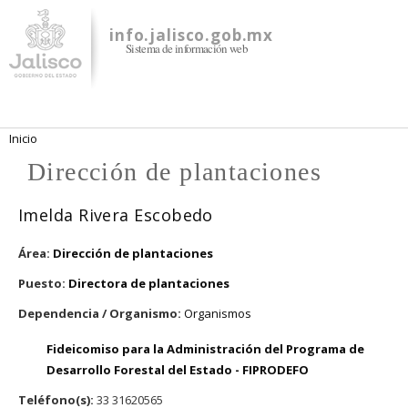
Pasar al
contenido
info.jalisco.gob.mx
Sistema de información web
principal
Se encuentra usted aquí
Inicio
Dirección de plantaciones
Imelda Rivera Escobedo
Área:
Dirección de plantaciones
Puesto:
Directora de plantaciones
Dependencia / Organismo:
Organismos
Fideicomiso para la Administración del Programa de
Desarrollo Forestal del Estado - FIPRODEFO
Teléfono(s):
33 31620565