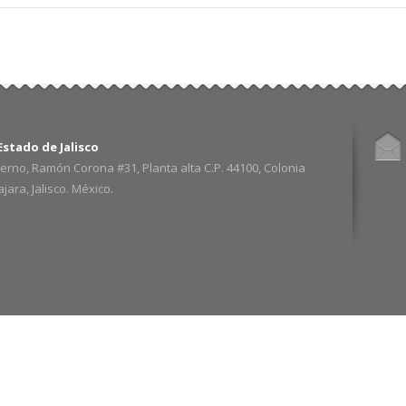
stado de Jalisco
erno, Ramón Corona #31, Planta alta C.P. 44100, Colonia
ara, Jalisco. México.