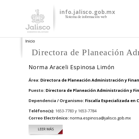
info.jalisco.gob.mx
Sistema de información web
Se encuentra usted aquí
Inicio
Directora de Planeación Ad
Norma Araceli Espinosa Limón
Área:
Directora de Planeación Administración y Fina
Puesto:
Directora de Planeación Administración y Fi
Dependencia / Organismo:
Fiscalía Especializada en
Teléfono(s):
1653-7783 y 1653-7784
Correo Electrónico:
norma.espinosa@jalisco.gob.mx
LEER MÁS
SOBRE NORMA ARACELI ESPINOSA LIMÓN