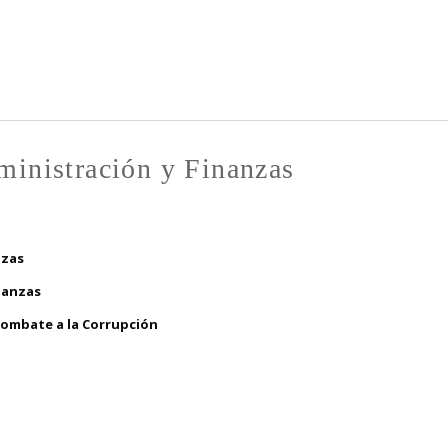
Pasar al
contenido
principal
ministración y Finanzas
nzas
nanzas
 Combate a la Corrupción