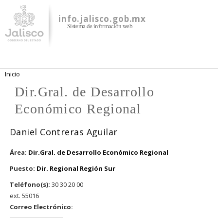
Pasar al
contenido
info.jalisco.gob.mx
Sistema de información web
principal
Se encuentra usted aquí
Inicio
Dir.Gral. de Desarrollo
Económico Regional
Daniel Contreras Aguilar
Área:
Dir.Gral. de Desarrollo Económico Regional
Puesto:
Dir. Regional Región Sur
Teléfono(s):
30 30 20 00
ext. 55016
Correo Electrónico: