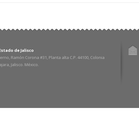
stado de Jalisco
erno, Ramón Corona #31, Planta alta C.P. 44100, Colonia
ara, Jalisco. México.