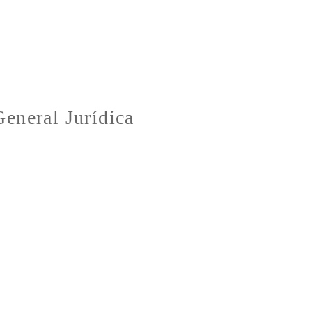
Pasar al
contenido
principal
General Jurídica