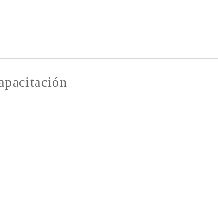
Pasar al
contenido
principal
apacitación