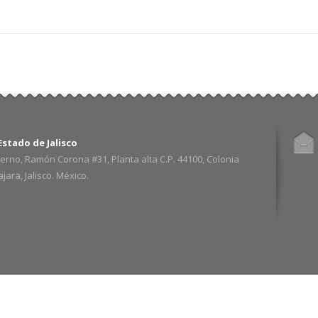
stado de Jalisco
erno, Ramón Corona #31, Planta alta C.P. 44100, Colonia
ara, Jalisco. México.