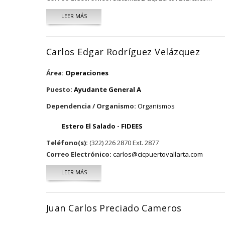
LEER MÁS
SOBRE JOHNNY EDDIE VIDAL RAMÍREZ
Carlos Edgar Rodríguez Velázquez
Área:
Operaciones
Puesto:
Ayudante General A
Dependencia / Organismo:
Organismos
Estero El Salado - FIDEES
Teléfono(s):
(322) 226 2870 Ext. 2877
Correo Electrónico:
carlos@cicpuertovallarta.com
LEER MÁS
SOBRE CARLOS EDGAR RODRÍGUEZ VELÁZQUEZ
Juan Carlos Preciado Cameros