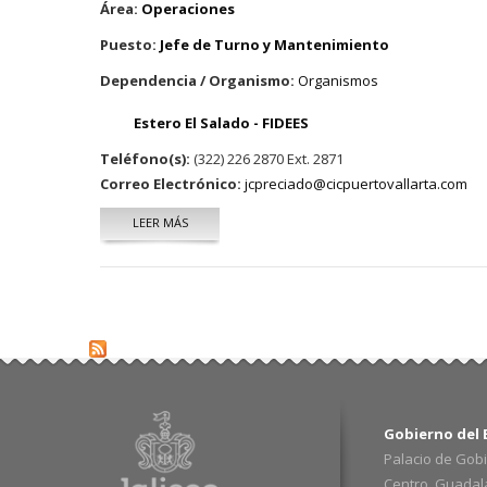
Área:
Operaciones
Puesto:
Jefe de Turno y Mantenimiento
Dependencia / Organismo:
Organismos
Estero El Salado - FIDEES
Teléfono(s):
(322) 226 2870 Ext. 2871
Correo Electrónico:
jcpreciado@cicpuertovallarta.com
LEER MÁS
SOBRE JUAN CARLOS PRECIADO CAMEROS
Gobierno del E
Palacio de Gobi
Centro. Guadalaj