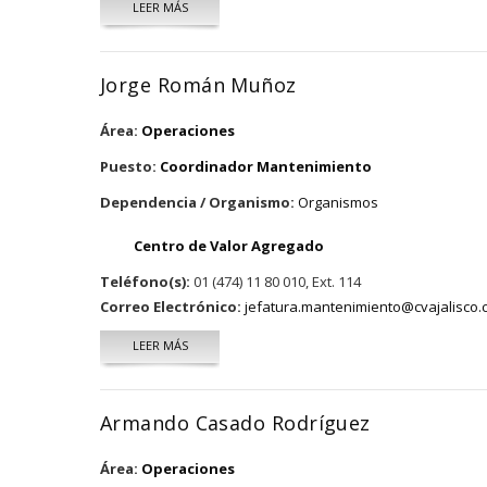
LEER MÁS
SOBRE NICOLÁS DÍAZ ESPARZA
Jorge Román Muñoz
Área:
Operaciones
Puesto:
Coordinador Mantenimiento
Dependencia / Organismo:
Organismos
Centro de Valor Agregado
Teléfono(s):
01 (474) 11 80 010, Ext. 114
Correo Electrónico:
jefatura.mantenimiento@cvajalisco
LEER MÁS
SOBRE JORGE ROMÁN MUÑOZ
Armando Casado Rodríguez
Área:
Operaciones