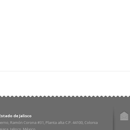
stado de Jalisco
erno, Ramón Corona #31, Planta alta C.P. 44100, Colonia
ara, Jalisco. México.