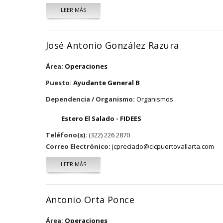
LEER MÁS
SOBRE RAÚL SEBASTIÁN RENTERÍA RODRÍGUEZ
José Antonio González Razura
Área:
Operaciones
Puesto:
Ayudante General B
Dependencia / Organismo:
Organismos
Estero El Salado - FIDEES
Teléfono(s):
(322) 226 2870
Correo Electrónico:
jcpreciado@cicpuertovallarta.com
LEER MÁS
SOBRE JOSÉ ANTONIO GONZÁLEZ RAZURA
Antonio Orta Ponce
Área:
Operaciones