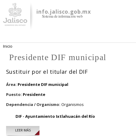
Pasar al
contenido
info.jalisco.gob.mx
Sistema de información web
principal
Se encuentra usted aquí
Inicio
Presidente DIF municipal
Sustituir por el titular del DIF
Área:
Presidente DIF municipal
Puesto:
Presidente
Dependencia / Organismo:
Organismos
DIF - Ayuntamiento Ixtlahuacán del Río
LEER MÁS
SOBRE SUSTITUIR POR EL TITULAR DEL DIF