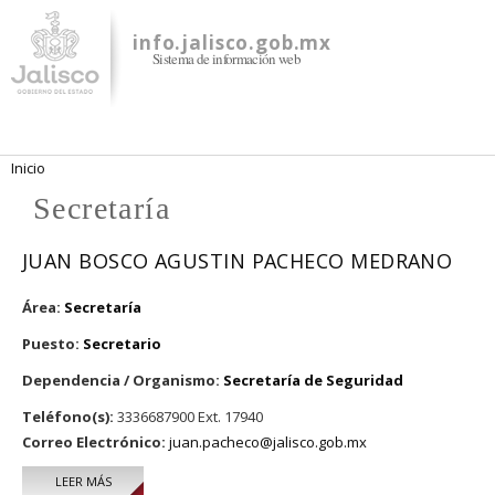
Pasar al
contenido
info.jalisco.gob.mx
Sistema de información web
principal
Se encuentra usted aquí
Inicio
Secretaría
JUAN BOSCO AGUSTIN PACHECO MEDRANO
Área:
Secretaría
Puesto:
Secretario
Dependencia / Organismo:
Secretaría de Seguridad
Teléfono(s):
3336687900 Ext. 17940
Correo Electrónico:
juan.pacheco@jalisco.gob.mx
LEER MÁS
SOBRE JUAN BOSCO AGUSTIN PACHECO MEDRANO