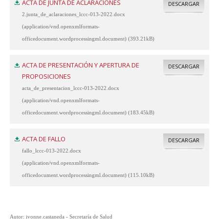
ACTA DE JUNTA DE ACLARACIONES
DESCARGAR
2.junta_de_aclaraciones_lccc-013-2022.docx
(application/vnd.openxmlformats-
officedocument.wordprocessingml.document) (393.21kB)
ACTA DE PRESENTACIÓN Y APERTURA DE
DESCARGAR
PROPOSICIONES
acta_de_presentacion_lccc-013-2022.docx
(application/vnd.openxmlformats-
officedocument.wordprocessingml.document) (183.45kB)
ACTA DE FALLO
DESCARGAR
fallo_lccc-013-2022.docx
(application/vnd.openxmlformats-
officedocument.wordprocessingml.document) (115.10kB)
Autor: ivonne.castaneda - Secretaría de Salud