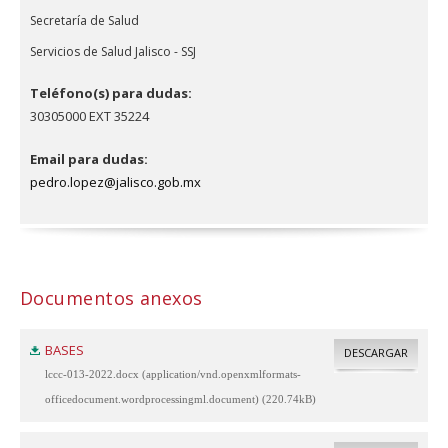
Secretaría de Salud
Servicios de Salud Jalisco - SSJ
Teléfono(s) para dudas:
30305000 EXT 35224
Email para dudas:
pedro.lopez@jalisco.gob.mx
Documentos anexos
BASES
DESCARGAR
lccc-013-2022.docx (application/vnd.openxmlformats-
officedocument.wordprocessingml.document) (220.74kB)