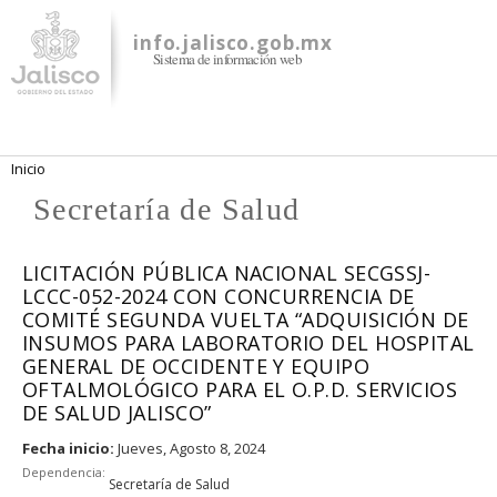
Pasar al
contenido
info.jalisco.gob.mx
Sistema de información web
principal
Se encuentra usted aquí
Inicio
Secretaría de Salud
LICITACIÓN PÚBLICA NACIONAL SECGSSJ-
LCCC-052-2024 CON CONCURRENCIA DE
COMITÉ SEGUNDA VUELTA “ADQUISICIÓN DE
INSUMOS PARA LABORATORIO DEL HOSPITAL
GENERAL DE OCCIDENTE Y EQUIPO
OFTALMOLÓGICO PARA EL O.P.D. SERVICIOS
DE SALUD JALISCO”
Fecha inicio:
Jueves, Agosto 8, 2024
Dependencia:
Secretaría de Salud