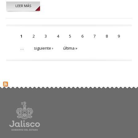
LEER MÁS
Páginas
1
2
3
4
5
6
7
8
9
…
siguiente ›
última »