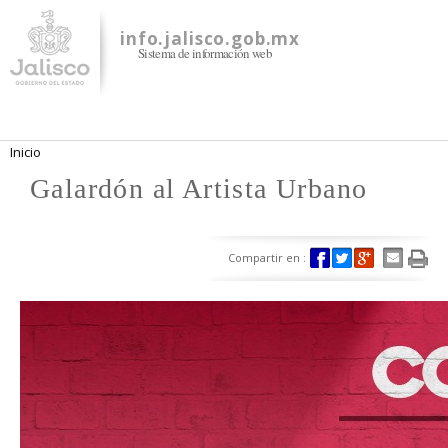
Pasar al
contenido
info.jalisco.gob.mx
Sistema de información web
principal
Se encuentra usted aquí
Inicio
Galardón al Artista Urbano
Compartir en :