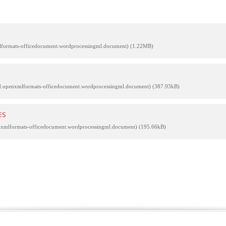
mlformats-officedocument.wordprocessingml.document) (1.22MB)
vnd.openxmlformats-officedocument.wordprocessingml.document) (387.93kB)
ES
enxmlformats-officedocument.wordprocessingml.document) (195.66kB)