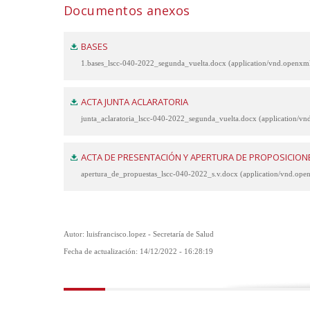
Documentos anexos
BASES
1.bases_lscc-040-2022_segunda_vuelta.docx (application/vnd.openx
ACTA JUNTA ACLARATORIA
junta_aclaratoria_lscc-040-2022_segunda_vuelta.docx (application/
ACTA DE PRESENTACIÓN Y APERTURA DE PROPOSICION
apertura_de_propuestas_lscc-040-2022_s.v.docx (application/vnd.op
Autor: luisfrancisco.lopez - Secretaría de Salud
Fecha de actualización: 14/12/2022 - 16:28:19