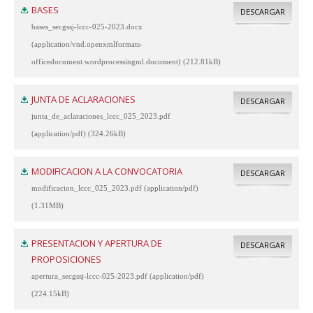
BASES
DESCARGAR
bases_secgssj-lccc-025-2023.docx
(application/vnd.openxmlformats-
officedocument.wordprocessingml.document) (212.81kB)
JUNTA DE ACLARACIONES
DESCARGAR
junta_de_aclaraciones_lccc_025_2023.pdf
(application/pdf) (324.26kB)
MODIFICACION A LA CONVOCATORIA
DESCARGAR
modificacion_lccc_025_2023.pdf (application/pdf)
(1.31MB)
PRESENTACION Y APERTURA DE
DESCARGAR
PROPOSICIONES
apertura_secgssj-lccc-025-2023.pdf (application/pdf)
(224.15kB)