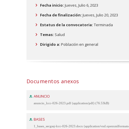
Fecha inicio:
Jueves, Julio 6, 2023
Fecha de finalización:
Jueves, Julio 20, 2023
Estatus de la convocatoria:
Terminada
Temas:
Salud
Dirigido a:
Población en general
Documentos anexos
ANUNCIO
anuncio_lccc-026-2023.pdf (application/pdf) (76.53kB)
BASES
1_bases_secgssj-lccc-026-2023.docx (application/vnd.openxmlformat