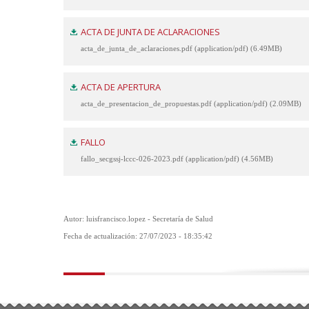
ACTA DE JUNTA DE ACLARACIONES
acta_de_junta_de_aclaraciones.pdf (application/pdf) (6.49MB)
ACTA DE APERTURA
acta_de_presentacion_de_propuestas.pdf (application/pdf) (2.09MB)
FALLO
fallo_secgssj-lccc-026-2023.pdf (application/pdf) (4.56MB)
Autor: luisfrancisco.lopez - Secretaría de Salud
Fecha de actualización: 27/07/2023 - 18:35:42